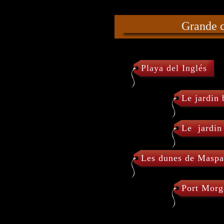
Grande 
Playa del Inglés
Le jardin
Le jardin
Les dunes de Masp
Port Morg