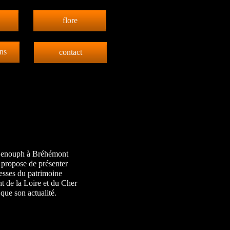
flore
ns
contact
Genouph à Bréhémont
e propose de présenter
hesses du patrimoine
t de la Loire et du Cher
 que son actualité.