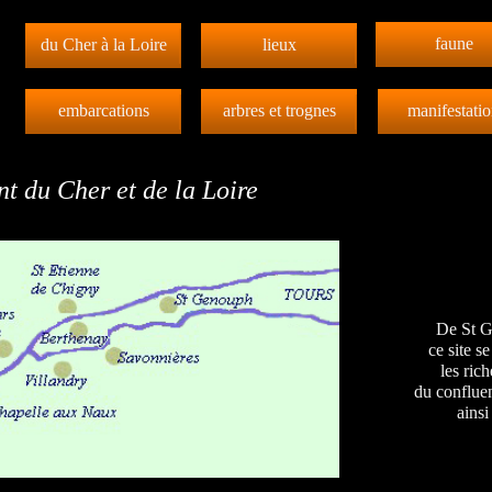
faune
du Cher à la Loire
lieux
embarcations
arbres et trognes
manifestatio
t du Cher et de la Loire
De St 
ce site s
les ric
du confluen
ainsi