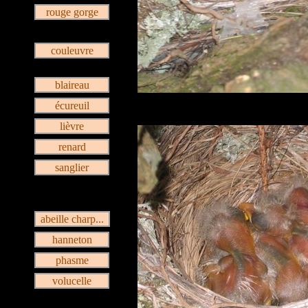
rouge gorge
couleuvre
blaireau
écureuil
lièvre
renard
sanglier
abeille charp...
hanneton
phasme
volucelle