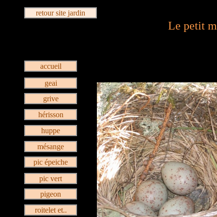
retour site jardin
Le petit m
accueil
geai
grive
hérisson
huppe
mésange
pic épeiche
pic vert
pigeon
roitelet et..